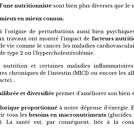
d’une nutritionniste
sont bien plus diverses que le s
de mieux en mieux connus.
 l’origine de perturbations aussi bien psychique
eux travaux ont montré l’impact de
facteurs nutrit
 de vie comme le cancer, les maladies cardiovasculai
de type 2 ou l’hypercholestérolémie.
la nutrition et certaines maladies inflammatoir
 chroniques de l’intestin (MICI) ou encore les aller
acte)…
ilibrée et diversifiée
permet d’améliorer son bien-êt
alorique proportionné
à notre dépense d’énergie. El
ir tous les
besoins en macronutriments
(glucides,
s). La santé est, par conséquent, liée à la c